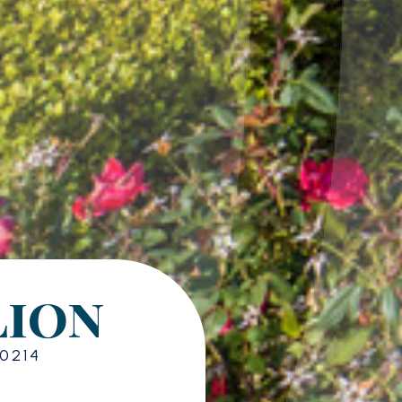
lion
0214